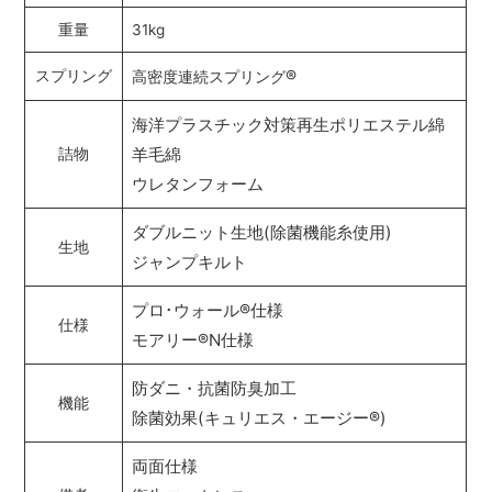
重量
31kg
®
スプリング
高密度連続スプリング
海洋プラスチック対策再生ポリエステル綿
羊毛綿
詰物
ウレタンフォーム
ダブルニット生地(除菌機能糸使用)
生地
ジャンプキルト
プロ･ウォール
®
仕様
仕様
モアリー
®
N仕様
防ダニ・抗菌防臭加工
機能
除菌効果(キュリエス・エージー
®
)
両面仕様