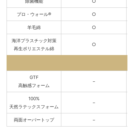
除菌機能
○
プロ・ウォール
®
○
羊毛綿
○
海洋プラスチック対策
○
再生ポリエステル綿
GTF
−
高触感フォーム
100%
−
天然ラテックスフォーム
両面オーバートップ
−