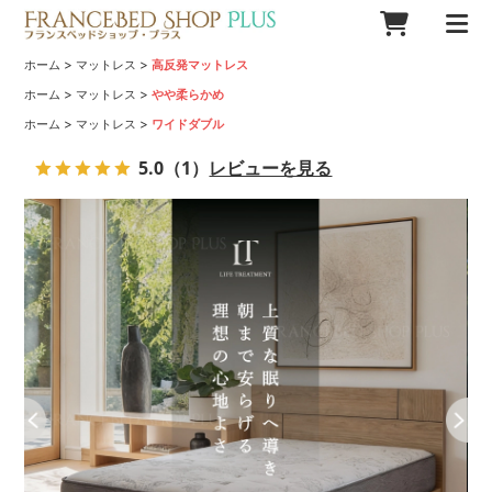
>
>
ホーム
マットレス
高反発マットレス
>
>
ホーム
マットレス
やや柔らかめ
>
>
ホーム
マットレス
ワイドダブル
5.0
（1）
レビューを見る