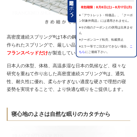
期間限定クーポン
有効期限：8月8日(土)～8月17日(月)
※「アウトレット・特価品」、「クーポ
ン対象外商品」には適用されません。
※その他のクーポンとの併用は出来ませ
ん
高密度連続スプリング
®
は1本の鋼線を高密度に編み込んで
※クーポンコード転売、転載禁止
作られたスプリングで、厳しい品質管理のもと国内で唯一
※エラー等でご注文ができない場合、
こ
ちら
にご連絡下さい。
フランスベッドだけ
が製造しているスプリングです。
日本人の体型、体格、高温多湿な日本の気候など、様々な
研究を重ねて作り出した高密度連続スプリング
®
は、通気
性、耐久性に優れ、柔らかすぎない適度な硬さで理想の寝
姿勢を実現することで、より快適な眠りをご提供します。
寝心地のよさは自然な眠りのカタチから