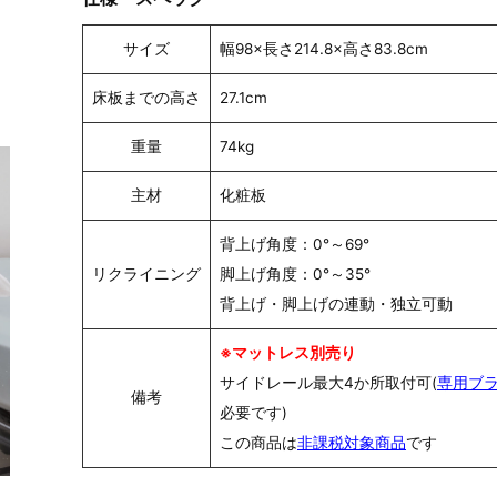
サイズ
幅98×長さ214.8×高さ83.8cm
床板までの高さ
27.1cm
重量
74kg
主材
化粧板
背上げ角度：0°～69°
リクライニング
脚上げ角度：0°～35°
背上げ・脚上げの連動・独立可動
※マットレス別売り
サイドレール最大4か所取付可(
専用ブ
備考
必要です)
この商品は
非課税対象商品
です