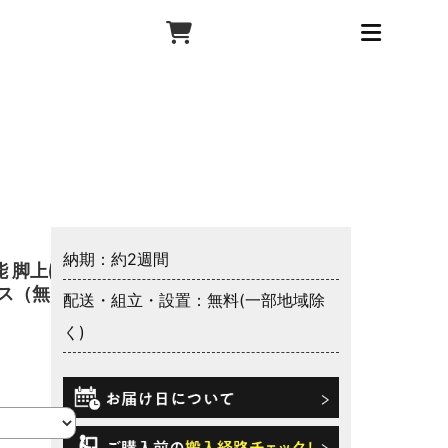
納期：約2週間
 脚上げ
レス（無
配送・組立・設置：無料(一部地域除
く)