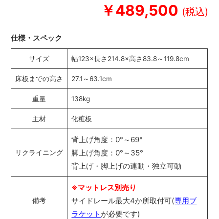
￥489,500
仕様・スペック
サイズ
幅123×長さ214.8×高さ83.8～119.8cm
床板までの高さ
27.1～63.1cm
重量
138kg
主材
化粧板
背上げ角度：0°～69°
脚上げ角度：0°～35°
リクライニング
背上げ・脚上げの連動・独立可動
※マットレス別売り
サイドレール最大4か所取付可(
専用ブ
備考
ラケット
が必要です)