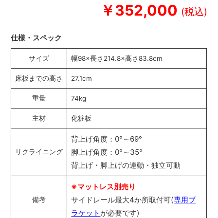
￥352,000
仕様・スペック
サイズ
幅98×長さ214.8×高さ83.8cm
床板までの高さ
27.1cm
重量
74kg
主材
化粧板
背上げ角度：0°～69°
脚上げ角度：0°～35°
リクライニング
背上げ・脚上げの連動・独立可動
※マットレス別売り
サイドレール最大4か所取付可(
専用ブ
備考
ラケット
が必要です)