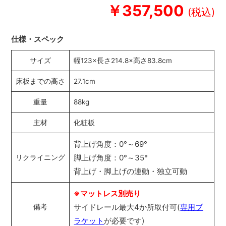
￥357,500
仕様・スペック
サイズ
幅123×長さ214.8×高さ83.8cm
床板までの高さ
27.1cm
重量
88kg
主材
化粧板
背上げ角度：0°～69°
脚上げ角度：0°～35°
リクライニング
背上げ・脚上げの連動・独立可動
※マットレス別売り
サイドレール最大4か所取付可(
専用ブ
備考
ラケット
が必要です)