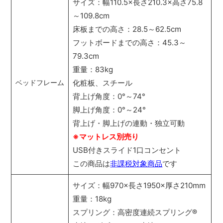
サイズ：幅110.5×長さ210.3×高さ75.8
～109.8cm
床板までの高さ：28.5～62.5cm
フットボードまでの高さ：45.3～
79.3cm
重量：83kg
化粧板、スチール
ベッドフレーム
背上げ角度：0°～74°
脚上げ角度：0°～24°
背上げ・脚上げの連動・独立可動
※マットレス別売り
USB付きスライド1口コンセント
この商品は
非課税対象商品
です
サイズ：幅970×長さ1950×厚さ210mm
重量：18kg
スプリング：高密度連続スプリング
®