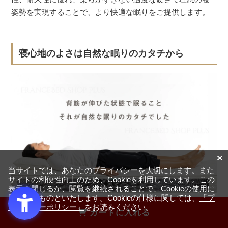
姿勢を実現することで、より快適な眠りをご提供します。
寝心地のよさは自然な眠りのカタチから
当サイトでは、あなたのプライバシーを大切にします。また
サイトの利便性向上のため、Cookieを利用しています。この
表示を閉じるか、閲覧を継続されることで、Cookieの使用に
同意するものといたします。Cookieの仕様に関しては、
「プ
ライバシーポリシー」
をお読みください。
寝姿勢が悪いと、疲労の回復や翌日の体調にも影響を及ぼ
カートに入れる
すため、寝る姿勢と体調には密接な関係があります。たく