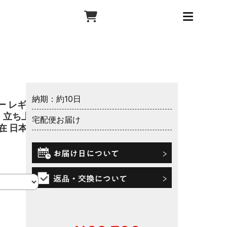
納期：約10日
ー レギュ
 立ち上
宅配便お届け
自在 日本製