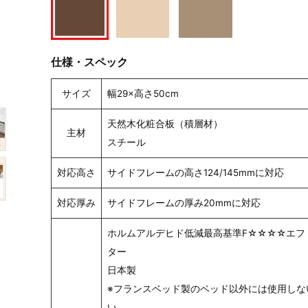
仕様・スペック
サイズ
幅29×高さ50cm
天然木化粧合板（積層材）
主材
スチール
対応高さ
サイドフレームの高さ124/145mmに対応
対応厚み
サイドフレームの厚み20mmに対応
ホルムアルデヒド低減最高基準F☆☆☆☆エフ
ター
日本製
※フランスベッド製のベッド以外には使用しな
い。