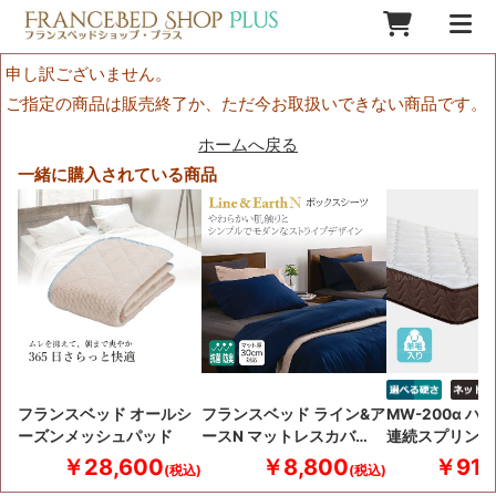
申し訳ございません。
ご指定の商品は販売終了か、ただ今お取扱いできない商品です。
ホームへ戻る
一緒に購入されている商品
フランスベッド オールシ
フランスベッド ライン&ア
MW-200α ハ
ーズンメッシュパッド
ースN マットレスカバ…
連続スプリング
￥28,600
￥8,800
￥91,