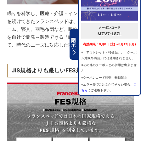
眠りを科学し、医療・介護・インテリアの分野で研究開発
を続けてきたフランスベッドは、マットレス、ベッドフレ
クーポンコード
ーム、寝具、羽毛布団など、睡眠環境をつくる全ての商品
MZV7-L8ZL
を自社で開発～製造できる「眠りの総合メーカー」とし
期間限定クーポン
て、時代のニーズに対応した商品をつくり続けています。
有効期限：8月8日(土)～8月17日(月)
※「アウトレット・特価品」、「クーポ
ン対象外商品」には適用されません。
※その他のクーポンとの併用は出来ませ
JIS規格よりも厳しいFES規格
ん
※クーポンコード転売、転載禁止
※エラー等でご注文ができない場合、
こ
ちら
にご連絡下さい。