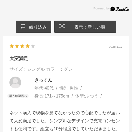
絞り込み
表示：新しい順
2025.11.7
大変満足
サイズ：シングル
カラー：グレー
きっくん
年代:
40代
性別:
男性
身長:
171～175cm
体型:
ふつう
ネット購入で現物を見てなかったので心配でしたが届い
て大変満足でした。シンプルなデザインで充電コンセン
トも便利です。組立も10分程度でしていただきました。