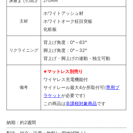
床板までの高さ
270mm
ホワイトアッシュ材
ホワイトオーク柾目突板
主材
化粧板
背上げ角度：0°～63°
脚上げ角度：0°～32°
リクライニング
背上げ・脚上げの連動・独立可動
※マットレス別売り
ワイヤレス充電機能付
サイドレール最大4か所取付可(
専用ブ
備考
ラケット
が必要です)
この商品は
非課税対象商品
です
納期：約2週間