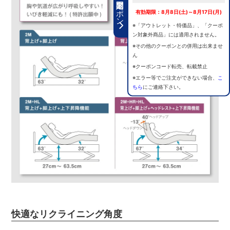
期間限定クーポン
有効期限：8月8日(土)～8月17日(月)
※「アウトレット・特価品」、「クーポ
ン対象外商品」には適用されません。
※その他のクーポンとの併用は出来ませ
ん
※クーポンコード転売、転載禁止
※エラー等でご注文ができない場合、
こ
ちら
にご連絡下さい。
快適なリクライニング角度