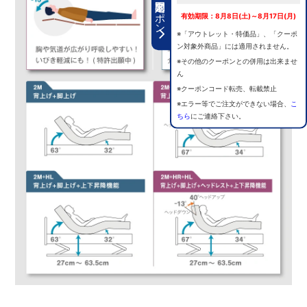
期間限定クーポン
有効期限：8月8日(土)～8月17日(月)
※「アウトレット・特価品」、「クーポ
ン対象外商品」には適用されません。
※その他のクーポンとの併用は出来ませ
ん
※クーポンコード転売、転載禁止
※エラー等でご注文ができない場合、
こ
ちら
にご連絡下さい。