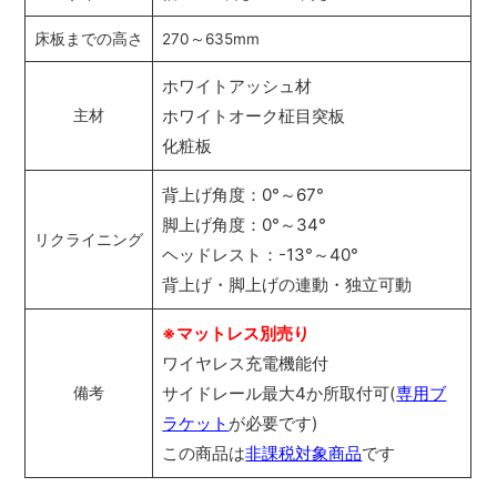
床板までの高さ
270～635mm
ホワイトアッシュ材
ホワイトオーク柾目突板
主材
化粧板
背上げ角度：0°～67°
脚上げ角度：0°～34°
リクライニング
ヘッドレスト：-13°～40°
背上げ・脚上げの連動・独立可動
※マットレス別売り
ワイヤレス充電機能付
サイドレール最大4か所取付可(
専用ブ
備考
ラケット
が必要です)
この商品は
非課税対象商品
です