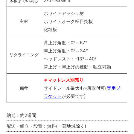
床板までの高さ
270～635mm
ホワイトアッシュ材
ホワイトオーク柾目突板
主材
化粧板
背上げ角度：0°～67°
脚上げ角度：0°～34°
リクライニング
ヘッドレスト：-13°～40°
背上げ・脚上げの連動・独立可動
※マットレス別売り
サイドレール最大4か所取付可(
専用ブ
備考
ラケット
が必要です)
納期：約2週間
配送・組立・設置：無料(一部地域除く)