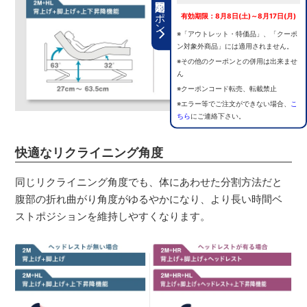
期間限定クーポン
有効期限：8月8日(土)～8月17日(月)
※「アウトレット・特価品」、「クーポ
ン対象外商品」には適用されません。
※その他のクーポンとの併用は出来ませ
ん
※クーポンコード転売、転載禁止
※エラー等でご注文ができない場合、
こ
ちら
にご連絡下さい。
快適なリクライニング角度
同じリクライニング角度でも、体にあわせた分割方法だと
腹部の折れ曲がり角度がゆるやかになり、より長い時間ベ
ストポジションを維持しやすくなります。