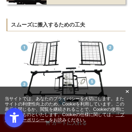
スムーズに搬入するための工夫
当サイトでは、あなたのプライバシーを大切にします。また
サイトの利便性向上のため、Cookieを利用しています。この
表示を閉じるか、閲覧を継続されることで、Cookieの使用に
2モーターの場合最大5パーツ、3モーターの場合最大6パー
同意するものといたします。Cookieの仕様に関しては、
「プ
ライバシーポリシー」
をお読みください。
ツに分離が可能です。搬入が厳しい場合には分離が可能だ
カートに入れる
からスムーズに行くような工夫をしています。搬入経路の