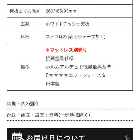
床板までの高さ
260/185/93mm
主材
ホワイトアッシュ突板
床板
スノコ床板(表面ウェーブ加工)
※マットレス別売り
抗菌塗装仕様
ホルムアルデヒド低減最高基準
備考
F☆☆☆☆エフ・フォースター
日本製
納期：約2週間
配送・組立・設置：無料(一部地域除く)