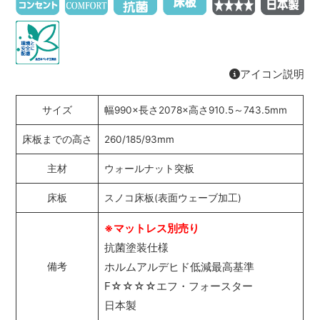
アイコン説明
サイズ
幅990×長さ2078×高さ910.5～743.5mm
床板までの高さ
260/185/93mm
主材
ウォールナット突板
床板
スノコ床板(表面ウェーブ加工)
※マットレス別売り
抗菌塗装仕様
ホルムアルデヒド低減最高基準
備考
F☆☆☆☆エフ・フォースター
日本製