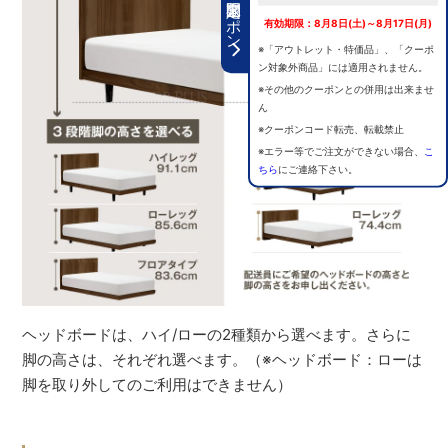
期間限定クーポン
有効期限：8月8日(土)～8月17日(月)
※「アウトレット・特価品」、「クーポ
ン対象外商品」には適用されません。
※その他のクーポンとの併用は出来ませ
ん
※クーポンコード転売、転載禁止
※エラー等でご注文ができない場合、
こ
ちら
にご連絡下さい。
ヘッドボードは、ハイ/ローの2種類から選べます。さらに
脚の高さは、それぞれ選べます。（※ヘッドボード：ローは
脚を取り外してのご利用はできません）