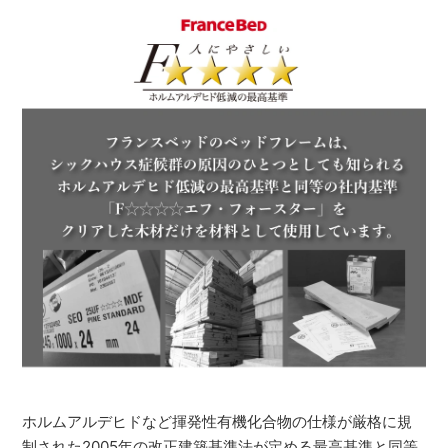
ホルムアルデヒドなど揮発性有機化合物の仕様が厳格に規
制された2005年の改正建築基準法が定める最高基準と同等