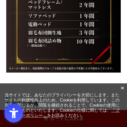
当サイトでは、あなたのプライバシーを大切にします。また
サイトの利便性向上のため、Cookieを利用しています。この
当店の特典
表示を閉じるか、閲覧を継続されることで、Cookieの使用に
同意するものといたします。Cookieの仕様に関しては、
「プ
ライバシーポリシー」
をお読みください。
カートに入れる