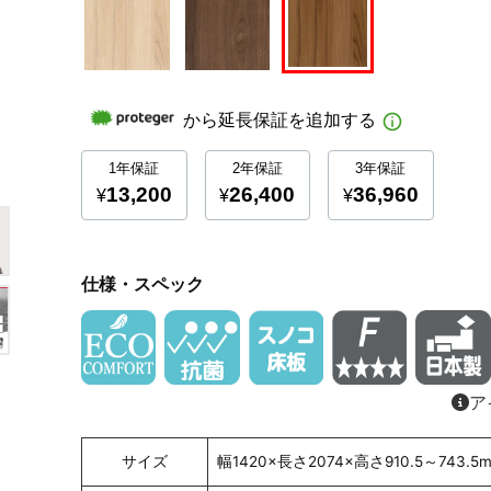
仕様・スペック
ア
サイズ
幅1420×長さ2074×高さ910.5～743.5