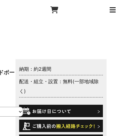
納期：約2週間
ドボード
配送・組立・設置：無料(一部地域除
く)