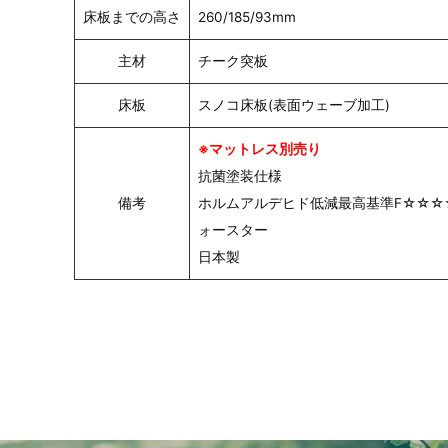
床板までの高さ
260/185/93mm
主材
チーク突板
床板
スノコ床板(表面ウェーブ加工)
※マットレス別売り
抗菌塗装仕様
備考
ホルムアルデヒド低減最高基準F☆☆☆
ォースター
日本製