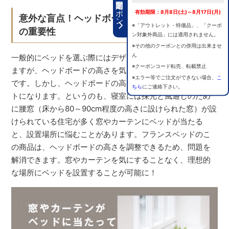
期間限定クーポン
有効期限：8月8日(土)～8月17日(月)
意外な盲点！ヘッドボードの高さと脚の高さ
※「アウトレット・特価品」、「クーポ
の重要性
ン対象外商品」には適用されません。
※その他のクーポンとの併用は出来ませ
ん
一般的にベッドを選ぶ際にはデザインや大きさを気にされ
※クーポンコード転売、転載禁止
ますが、ヘッドボードの高さを気にする方は意外と少ない
※エラー等でご注文ができない場合、
こ
です。しかし、ヘッドボードの高さは意外と重要なポイン
ちら
にご連絡下さい。
トになります。というのも、寝室には採光と風通しのため
に腰窓（床から80～90cm程度の高さに設けられた窓）が設
けられている住宅が多く窓やカーテンにベッドが当たる
と、設置場所に悩むことがあります。フランスベッドのこ
の商品は、ヘッドボードの高さを調整できるため、問題を
解消できます。窓やカーテンを気にすることなく、理想的
な場所にベッドを設置することが可能に！