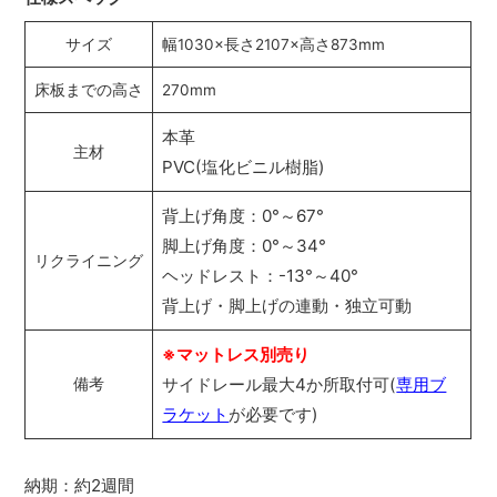
サイズ
幅1030×長さ2107×高さ873mm
床板までの高さ
270mm
本革
主材
PVC(塩化ビニル樹脂)
背上げ角度：0°～67°
脚上げ角度：0°～34°
リクライニング
ヘッドレスト：-13°～40°
背上げ・脚上げの連動・独立可動
※マットレス別売り
サイドレール最大4か所取付可(
専用ブ
備考
ラケット
が必要です)
納期：約2週間