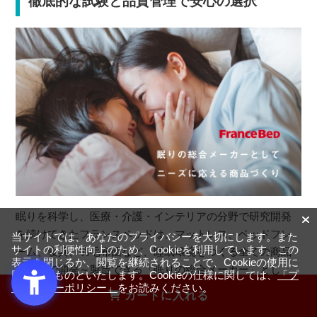
徹底的な試験と品質管理で安心の選択
眠りを科学し、医療・介護・インテリアの分野で研究開発
を続けてきたフランスベッドは、マットレス、ベッドフレ
当サイトでは、あなたのプライバシーを大切にします。また
サイトの利便性向上のため、Cookieを利用しています。この
ーム、寝具、羽毛布団など、睡眠環境をつくる全ての商品
表示を閉じるか、閲覧を継続されることで、Cookieの使用に
を自社で開発～製造できる「眠りの総合メーカー」とし
同意するものといたします。Cookieの仕様に関しては、
「プ
て、時代のニーズに対応した商品をつくり続けています。
ライバシーポリシー」
をお読みください。
カートに入れる