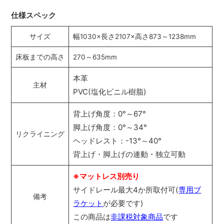
仕様スペック
サイズ
幅1030×長さ2107×高さ873～1238mm
床板までの高さ
270～635mm
本革
主材
PVC(塩化ビニル樹脂)
背上げ角度：0°～67°
脚上げ角度：0°～34°
リクライニング
ヘッドレスト：-13°～40°
背上げ・脚上げの連動・独立可動
※マットレス別売り
サイドレール最大4か所取付可(
専用ブ
備考
ラケット
が必要です)
この商品は
非課税対象商品
です