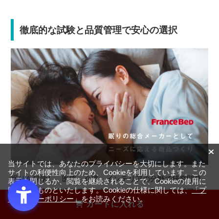
徹底的な試験と品質管理で安心の選択
当サイトでは、あなたのプライバシーを大切にします。また
サイトの利便性向上のため、Cookieを利用しています。この
眠りを科学し、医療・介護・インテリアの分野で研究開発
表示を閉じるか、閲覧を継続されることで、Cookieの使用に
同意するものといたします。Cookieの仕様に関しては、
「プ
を続けてきたフランスベッドは、マットレス、ベッドフレ
ライバシーポリシー」
をお読みください。
ーム、寝具、羽毛布団など、睡眠環境をつくる全ての商品
カートに入れる
を自社で開発～製造できる「眠りの総合メーカー」とし