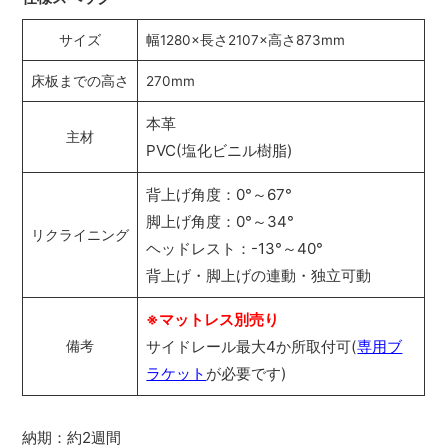
サイズ
幅1280×長さ2107×高さ873mm
床板までの高さ
270mm
本革
主材
PVC(塩化ビニル樹脂)
背上げ角度：0°～67°
脚上げ角度：0°～34°
リクライニング
ヘッドレスト：-13°～40°
背上げ・脚上げの連動・独立可動
※マットレス別売り
サイドレール最大4か所取付可(
専用ブ
備考
ラケット
が必要です)
納期：約2週間