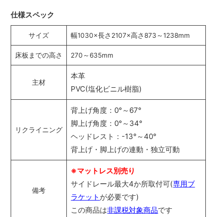
仕様スペック
サイズ
幅1030×長さ2107×高さ873～1238mm
床板までの高さ
270～635mm
本革
主材
PVC(塩化ビニル樹脂)
背上げ角度：0°～67°
脚上げ角度：0°～34°
リクライニング
ヘッドレスト：-13°～40°
背上げ・脚上げの連動・独立可動
※マットレス別売り
サイドレール最大4か所取付可(
専用ブ
備考
ラケット
が必要です)
この商品は
非課税対象商品
です