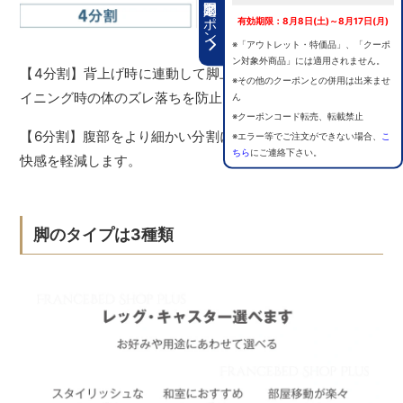
期間限定クーポン
有効期限：8月8日(土)～8月17日(月)
※「アウトレット・特価品」、「クーポ
ン対象外商品」には適用されません。
【4分割】背上げ時に連動して脚上げを行うことで、リクラ
※その他のクーポンとの併用は出来ませ
イニング時の体のズレ落ちを防止します。
ん
※クーポンコード転売、転載禁止
【6分割】腹部をより細かい分割にすることで圧迫による不
※エラー等でご注文ができない場合、
こ
ちら
にご連絡下さい。
快感を軽減します。
脚のタイプは3種類