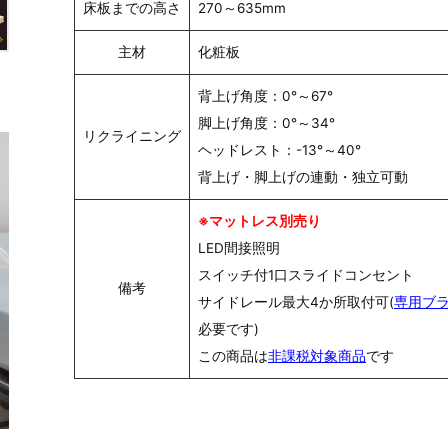
床板までの高さ
270～635mm
主材
化粧板
背上げ角度：0°～67°
脚上げ角度：0°～34°
リクライニング
ヘッドレスト：-13°～40°
背上げ・脚上げの連動・独立可動
※マットレス別売り
LED間接照明
スイッチ付1口スライドコンセント
備考
サイドレール最大4か所取付可(
専用ブ
必要です)
この商品は
非課税対象商品
です