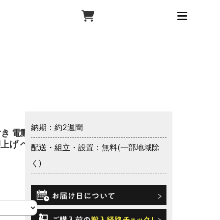
納期：約2週間
き 電動
脚上げ ヘ
配送・組立・設置：無料(一部地域除
く)