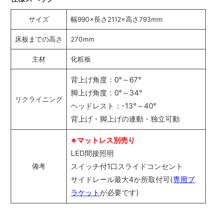
サイズ
幅990×長さ2112×高さ793mm
床板までの高さ
270mm
主材
化粧板
背上げ角度：0°～67°
脚上げ角度：0°～34°
リクライニング
ヘッドレスト：-13°～40°
背上げ・脚上げの連動・独立可動
※マットレス別売り
LED間接照明
スイッチ付1口スライドコンセント
備考
サイドレール最大4か所取付可(
専用ブ
ラケット
が必要です)