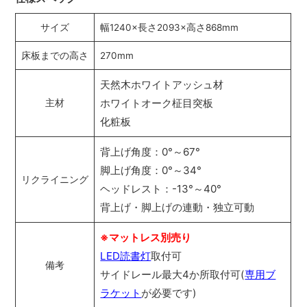
サイズ
幅1240×長さ2093×高さ868mm
床板までの高さ
270mm
天然木ホワイトアッシュ材
ホワイトオーク柾目突板
主材
化粧板
背上げ角度：0°～67°
脚上げ角度：0°～34°
リクライニング
ヘッドレスト：-13°～40°
背上げ・脚上げの連動・独立可動
※マットレス別売り
LED読書灯
取付可
備考
サイドレール最大4か所取付可(
専用ブ
ラケット
が必要です)