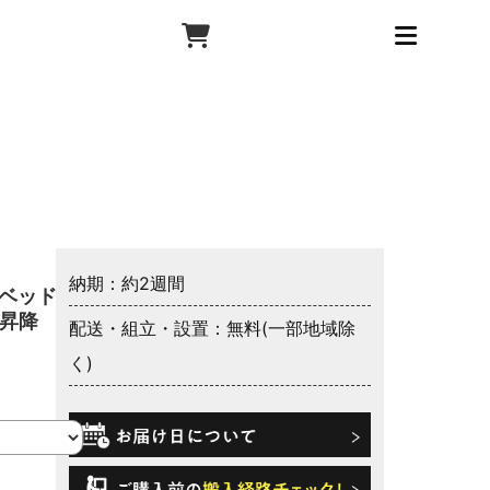
納期：約2週間
動ベッドフ
下昇降
配送・組立・設置：無料(一部地域除
く)