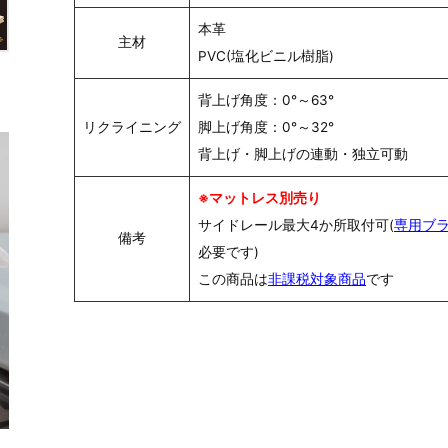
本革
主材
PVC(塩化ビニル樹脂)
背上げ角度：0°～63°
リクライニング
脚上げ角度：0°～32°
背上げ・脚上げの連動・独立可動
※マットレス別売り
サイドレール最大4か所取付可(
専用ブ
備考
必要です)
この商品は
非課税対象商品
です