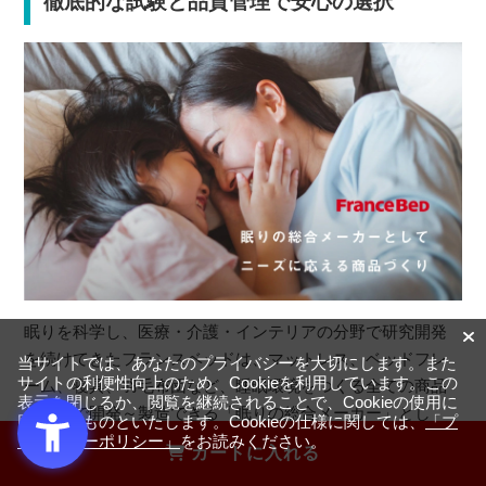
徹底的な試験と品質管理で安心の選択
眠りを科学し、医療・介護・インテリアの分野で研究開発
を続けてきたフランスベッドは、マットレス、ベッドフレ
当サイトでは、あなたのプライバシーを大切にします。また
サイトの利便性向上のため、Cookieを利用しています。この
ーム、寝具、羽毛布団など、睡眠環境をつくる全ての商品
表示を閉じるか、閲覧を継続されることで、Cookieの使用に
を自社で開発～製造できる「眠りの総合メーカー」とし
同意するものといたします。Cookieの仕様に関しては、
「プ
て、時代のニーズに対応した商品をつくり続けています。
ライバシーポリシー」
をお読みください。
カートに入れる