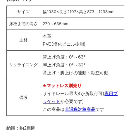
サイズ
幅1030×長さ2107×高さ873～1238mm
床板までの高さ
270～635mm
本革
主材
PVC(塩化ビニル樹脂)
背上げ角度：0°～63°
脚上げ角度：0°～32°
リクライニング
背上げ・脚上げの連動・独立可動
※マットレス別売り
サイドレール最大4か所取付可(
専用ブ
備考
ラケット
が必要です)
この商品は
非課税対象商品
です
納期：約2週間