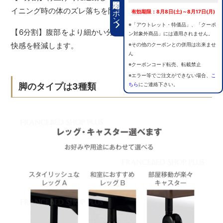
期間限定クーポン
イニング時の体のズレ落ちを防止します。
有効期限：8月8日(土)～8月17日(月)
※「アウトレット・特価品」、「クーポ
【6分割】腹部をより細かい分割にすることで圧迫による不
ン対象外商品」には適用されません。
快感を軽減します。
※その他のクーポンとの併用は出来ませ
ん
※クーポンコード転売、転載禁止
※エラー等でご注文ができない場合、
こ
ちら
にご連絡下さい。
脚のタイプは3種類