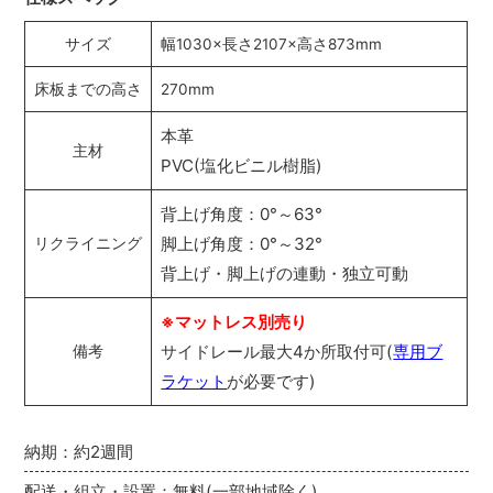
サイズ
幅1030×長さ2107×高さ873mm
床板までの高さ
270mm
本革
主材
PVC(塩化ビニル樹脂)
背上げ角度：0°～63°
脚上げ角度：0°～32°
リクライニング
背上げ・脚上げの連動・独立可動
※マットレス別売り
サイドレール最大4か所取付可(
専用ブ
備考
ラケット
が必要です)
納期：約2週間
配送・組立・設置：無料(一部地域除く)