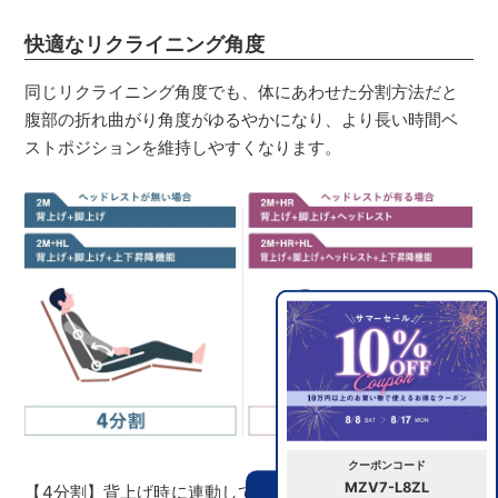
快適なリクライニング角度
同じリクライニング角度でも、体にあわせた分割方法だと
腹部の折れ曲がり角度がゆるやかになり、より長い時間ベ
ストポジションを維持しやすくなります。
クーポンコード
MZV7-L8ZL
【4分割】背上げ時に連動して脚上げを行うことで、リクラ