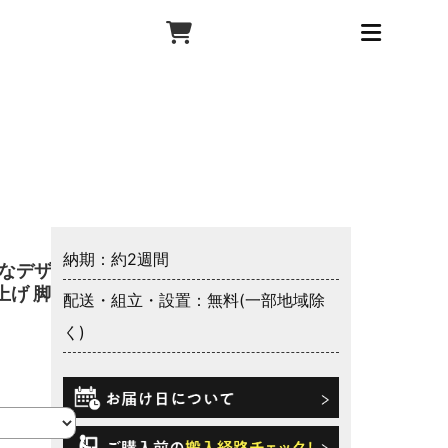
納期：約2週間
雅なデザイ
上げ 脚上
配送・組立・設置：無料(一部地域除
く)