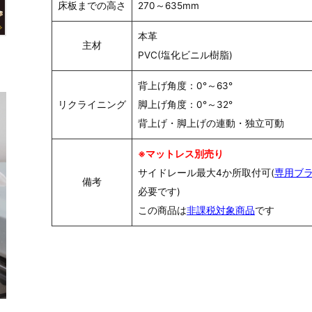
床板までの高さ
270～635mm
本革
主材
PVC(塩化ビニル樹脂)
背上げ角度：0°～63°
リクライニング
脚上げ角度：0°～32°
背上げ・脚上げの連動・独立可動
※マットレス別売り
サイドレール最大4か所取付可(
専用ブ
備考
必要です)
この商品は
非課税対象商品
です