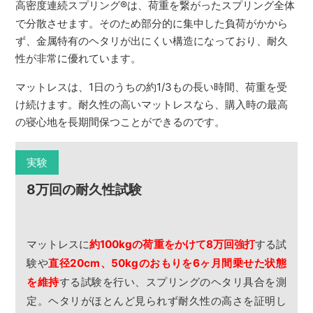
高密度連続スプリング
®
は、荷重を繋がったスプリング全体
で分散させます。そのため部分的に集中した負荷がかから
ず、金属特有のヘタリが出にくい構造になっており、耐久
性が非常に優れています。
マットレスは、1日のうちの約1/3もの長い時間、荷重を受
け続けます。耐久性の高いマットレスなら、購入時の最高
の寝心地を長期間保つことができるのです。
実験
8万回の耐久性試験
マットレスに
約100kgの荷重をかけて8万回強打
する試
験や
直径20cm、50kgのおもりを6ヶ月間乗せた状態
を維持
する試験を行い、スプリングのヘタリ具合を測
定。ヘタリがほとんど見られず耐久性の高さを証明し