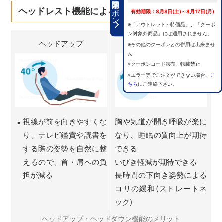
期間限定クーポン
ヘッドレスト機能によるメリット
有効期限：8月8日(土)～8月17日(月)
※「アウトレット・特価品」、「クーポ
ン対象外商品」には適用されません。
ヘッドアップ
ヘッドダウン
※その他のクーポンとの併用は出来ませ
ん
※クーポンコード転売、転載禁止
※エラー等でご注文ができない場合、
こ
ちら
にご連絡下さい。
視線が前を向きやすくな
胸や気道が開き呼吸が楽に
り、テレビ鑑賞や読書を
なり、睡眠の質向上が期待
する際の姿勢を自然に整
できる
えるので、首・肩への負
いびき軽減が期待できる
担が減る
長時間の下向き姿勢による
コリの緩和(ストレートネ
ック)
ヘッドアップ・ヘッドダウン機能のメリット