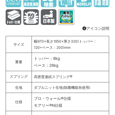
アイコン説明
幅970×長さ1950×厚さ320(トッパー：
サイズ
120+ベース：200)mm
トッパー：8kg
重量
ベース：26kg
®
スプリング
高密度連続スプリング
生地
ダブルニット生地(除菌機能糸使用)
プロ・ウォール
®
仕様
仕様
モアリー
®
N仕様