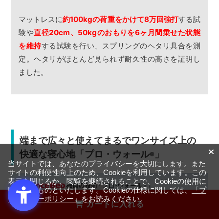
マットレスに
約100kgの荷重をかけて8万回強打
する試
験や
直径20cm、50kgのおもりを6ヶ月間乗せた状態
を維持
する試験を行い、スプリングのヘタリ具合を測
定。ヘタリがほとんど見られず耐久性の高さを証明し
ました。
端まで広々と使えてまるでワンサイズ上の
快適な寝心地「プロ・ウォール
」
®
当サイトでは、あなたのプライバシーを大切にします。また
サイトの利便性向上のため、Cookieを利用しています。この
表示を閉じるか、閲覧を継続されることで、Cookieの使用に
同意するものといたします。Cookieの仕様に関しては、
「プ
ライバシーポリシー」
をお読みください。
カートに入れる