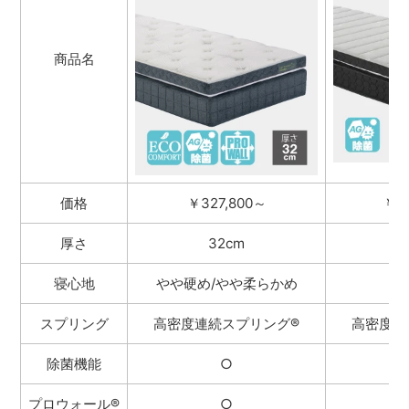
商品名
価格
￥327,800～
￥14
厚さ
32cm
寝心地
やや硬め/やや柔らかめ
スプリング
高密度連続スプリング
®
高密度連
除菌機能
○
プロウォール®
○