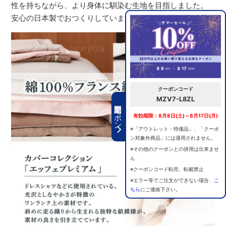
性を持ちながら、より身体に馴染む生地を目指しました。
安心の日本製でおつくりしています。
クーポンコード
MZV7-L8ZL
期間限定クーポン
有効期限：8月8日(土)～8月17日(月)
※「アウトレット・特価品」、「クーポ
ン対象外商品」には適用されません。
※その他のクーポンとの併用は出来ませ
ん
※クーポンコード転売、転載禁止
※エラー等でご注文ができない場合、
こ
ちら
にご連絡下さい。