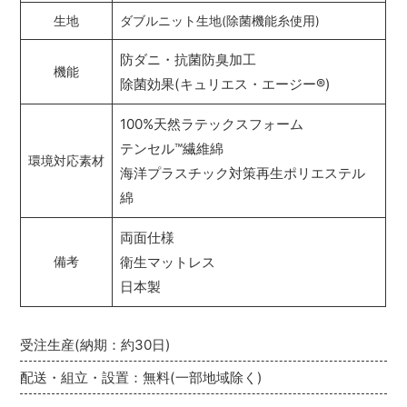
生地
ダブルニット生地(除菌機能糸使用)
防ダニ・抗菌防臭加工
機能
除菌効果(キュリエス・エージー
®
)
100%天然ラテックスフォーム
テンセル
™
繊維綿
環境対応素材
海洋プラスチック対策再生ポリエステル
綿
両面仕様
衛生マットレス
備考
日本製
受注生産(納期：約30日)
配送・組立・設置：無料(一部地域除く)