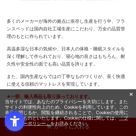
多くのメーカーが海外の拠点に依存し生産を行う中、フラ
ンスベッドは国内自社工場生産にこだわり、万全の品質管
理のもとに作られています。
高温多湿な日本の気候や、日本人の体格・睡眠スタイルを
深く理解して作られており、寝心地の良さはもちろん、耐
久性や安全性の面でも高い品質を誇ります。
また、国内生産ならではの丁寧なものづくりが、長く快適
に使える信頼のマットレスを実現しています。
※一部、輸入商品も取り扱っております。
当サイトでは、あなたのプライバシーを大切にします。また
サイトの利便性向上のため、Cookieを利用しています。この
表示を閉じるか、閲覧を継続されることで、Cookieの使用に
同意するものといたします。Cookieの仕様に関しては、
「プ
ライバシーポリシー」
をお読みください。
カートに入れる
安心のメーカー保証