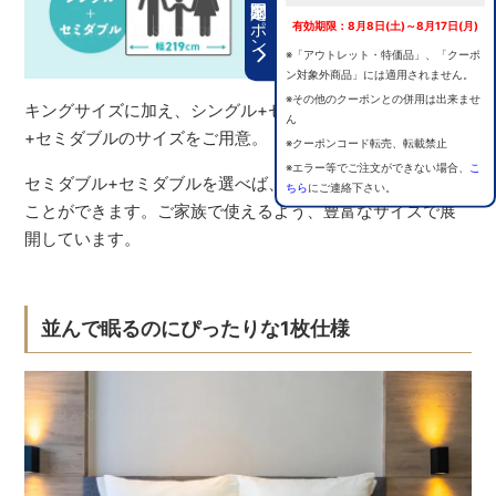
期間限定クーポン
有効期限：8月8日(土)～8月17日(月)
※「アウトレット・特価品」、「クーポ
ン対象外商品」には適用されません。
※その他のクーポンとの併用は出来ませ
キングサイズに加え、シングル+セミダブル、セミダブル
ん
+セミダブルのサイズをご用意。
※クーポンコード転売、転載禁止
※エラー等でご注文ができない場合、
こ
セミダブル+セミダブルを選べば、4人家族でも並んで眠る
ちら
にご連絡下さい。
ことができます。ご家族で使えるよう、豊富なサイズで展
開しています。
並んで眠るのにぴったりな1枚仕様