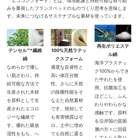
「エココンフォート」とは、環境配慮と持続可能な取り組
みを重視したフランスベッドのものづくり思考を意味しま
す。未来につなげるサステナブルな素材を使っています。
再生ポリエステ
テンセル
™*
繊維
100%天然ラテッ
ル綿
綿
クスフォーム
海洋プラスチッ
なめらかで優し
適度な反発性と
ク100%からでき
い肌ざわり。持
高い体圧分散
た中わたを使
続可能な方法で
性、さらに天然
用。抗菌加工を
生産された木材
の除菌性能をそ
ほどこし、ふん
を原料として生
なえた自然素材
わりやわらかな
産されたエコロ
です。焼却して
感触です。原料
ジーな繊維で
も有害物質はゼ
を沿岸国の貧困
す。優れた吸放
ロ。土中に埋め
層の方々に回収
湿性をもち、へ
ても自然に還る
してもらう取り