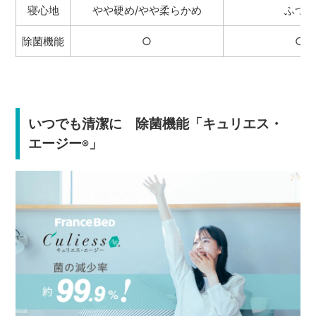
寝心地
やや硬め/やや柔らかめ
ふつう
除菌機能
○
○
いつでも清潔に 除菌機能「キュリエス・
エージー
」
®