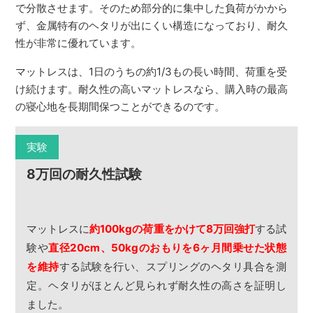
で分散させます。そのため部分的に集中した負荷がかから
ず、金属特有のヘタリが出にくい構造になっており、耐久
性が非常に優れています。
マットレスは、1日のうちの約1/3もの長い時間、荷重を受
け続けます。耐久性の高いマットレスなら、購入時の最高
の寝心地を長期間保つことができるのです。
実験
8万回の耐久性試験
マットレスに
約100kgの荷重をかけて8万回強打
する試
験や
直径20cm、50kgのおもりを6ヶ月間乗せた状態
を維持
する試験を行い、スプリングのヘタリ具合を測
定。ヘタリがほとんど見られず耐久性の高さを証明し
ました。