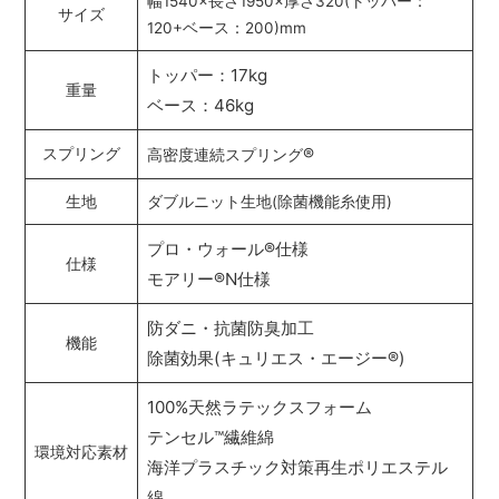
幅1540×長さ1950×厚さ320(トッパー：
サイズ
120+ベース：200)mm
トッパー：17kg
重量
ベース：46kg
®
スプリング
高密度連続スプリング
生地
ダブルニット生地(除菌機能糸使用)
プロ・ウォール
®
仕様
仕様
モアリー
®
N仕様
防ダニ・抗菌防臭加工
機能
除菌効果(キュリエス・エージー
®
)
100%天然ラテックスフォーム
テンセル
™
繊維綿
環境対応素材
海洋プラスチック対策再生ポリエステル
綿