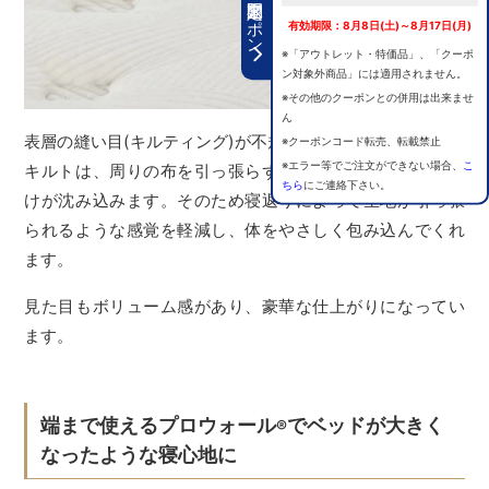
期間限定クーポン
有効期限：8月8日(土)～8月17日(月)
※「アウトレット・特価品」、「クーポ
ン対象外商品」には適用されません。
※その他のクーポンとの併用は出来ませ
ん
表層の縫い目(キルティング)が不規則になっているジャンプ
※クーポンコード転売、転載禁止
※エラー等でご注文ができない場合、
こ
キルトは、周りの布を引っ張らず、圧力がかかった部分だ
ちら
にご連絡下さい。
けが沈み込みます。そのため寝返りによって生地が引っ張
られるような感覚を軽減し、体をやさしく包み込んでくれ
ます。
見た目もボリューム感があり、豪華な仕上がりになってい
ます。
端まで使えるプロウォール
でベッドが大きく
®
なったような寝心地に