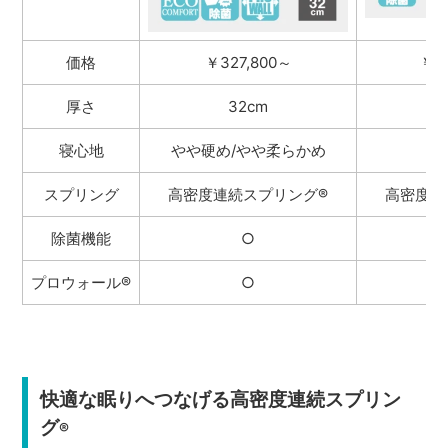
価格
￥327,800～
￥14
厚さ
32cm
寝心地
やや硬め/やや柔らかめ
スプリング
高密度連続スプリング
®
高密度連
除菌機能
○
プロウォール®
○
快適な眠りへつなげる高密度連続スプリン
グ
®