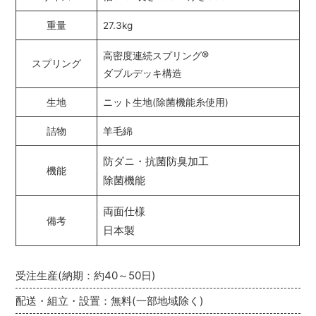
重量
27.3kg
®
高密度連続スプリング
スプリング
ダブルデッキ構造
生地
ニット生地(除菌機能糸使用)
詰物
羊毛綿
防ダニ・抗菌防臭加工
機能
除菌機能
両面仕様
備考
日本製
受注生産(納期：約40～50日)
配送・組立・設置：無料(一部地域除く)