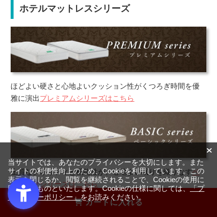
ホテルマットレスシリーズ
ほどよい硬さと心地よいクッション性がくつろぎ時間を優
雅に演出
プレミアムシリーズはこちら
当サイトでは、あなたのプライバシーを大切にします。また
サイトの利便性向上のため、Cookieを利用しています。この
上質なクオリティと機能性が、心地よい眠りを織りなす
ベ
表示を閉じるか、閲覧を継続されることで、Cookieの使用に
ーシックシリーズはこちら
同意するものといたします。Cookieの仕様に関しては、
「プ
ライバシーポリシー」
をお読みください。
カートに入れる