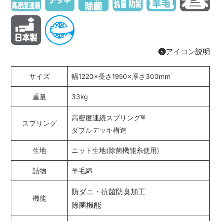
アイコン説明
サイズ
幅1220×長さ1950×厚さ300mm
重量
33kg
®
高密度連続スプリング
スプリング
ダブルデッキ構造
生地
ニット生地(除菌機能糸使用)
詰物
羊毛綿
防ダニ・抗菌防臭加工
機能
除菌機能