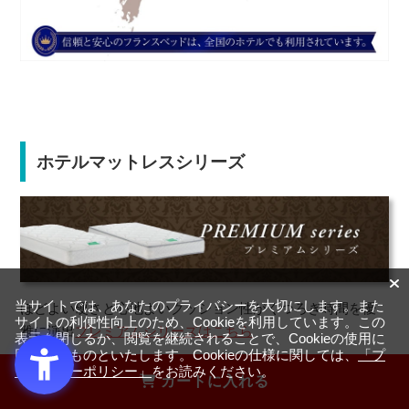
ホテルマットレスシリーズ
当サイトでは、あなたのプライバシーを大切にします。また
ほどよい硬さと心地よいクッション性がくつろぎ時間を優
サイトの利便性向上のため、Cookieを利用しています。この
雅に演出
プレミアムシリーズはこちら
表示を閉じるか、閲覧を継続されることで、Cookieの使用に
同意するものといたします。Cookieの仕様に関しては、
「プ
ライバシーポリシー」
をお読みください。
カートに入れる