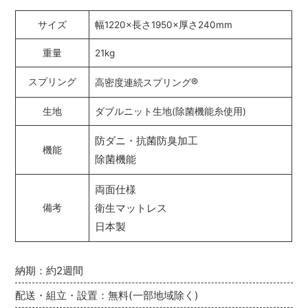
サイズ
幅1220×長さ1950×厚さ240mm
重量
21kg
®
スプリング
高密度連続スプリング
生地
ダブルニット生地(除菌機能糸使用)
防ダニ・抗菌防臭加工
機能
除菌機能
両面仕様
衛生マットレス
備考
日本製
納期：約2週間
配送・組立・設置：無料(一部地域除く)