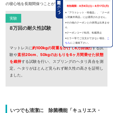
期間限定クーポン
の寝心地を長期間保つことができるのです。
有効期限：8月8日(土)～8月17日(月)
※「アウトレット・特価品」、「クーポ
ン対象外商品」には適用されません。
実験
※その他のクーポンとの併用は出来ませ
8万回の耐久性試験
ん
※クーポンコード転売、転載禁止
※エラー等でご注文ができない場合、
こ
ちら
にご連絡下さい。
マットレスに
約100kgの荷重をかけて8万回強打
する試
験や
直径20cm、50kgのおもりを6ヶ月間乗せた状態
を維持
する試験を行い、スプリングのヘタリ具合を測
定。ヘタリがほとんど見られず耐久性の高さを証明し
ました。
いつでも清潔に 除菌機能「キュリエス・