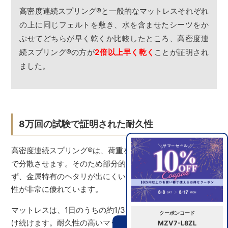
高密度連続スプリング
®
と一般的なマットレスそれぞれ
の上に同じフェルトを敷き、水を含ませたシーツをか
ぶせてどちらが早く乾くか比較したところ、高密度連
続スプリング
®
の方が
2倍以上早く乾く
ことが証明され
ました。
8万回の試験で証明された耐久性
高密度連続スプリング
®
は、荷重を繋がったスプリング全体
で分散させます。そのため部分的に集中した負荷がかから
ず、金属特有のヘタリが出にくい構造になっており、耐久
性が非常に優れています。
マットレスは、1日のうちの約1/3もの長い時間、荷重を受
クーポンコード
け続けます。耐久性の高いマットレスなら、購入時の最高
MZV7-L8ZL