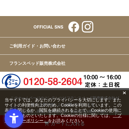
OFFICIAL SNS
ご利用ガイド・お問い合わせ
フランスベッド販売株式会社
このホームページのコンテンツはフランスベッド販売株式会社が
当サイトでは、あなたのプライバシーを大切にします。また
サイトの利便性向上のため、Cookieを利用しています。この
有する著作権により保護されています。
表示を閉じるか、閲覧を継続されることで、Cookieの使用に
すべての文章、画像、動画などを、私的利用の範囲を超えて、許
同意するものといたします。Cookieの仕様に関しては、
「プ
可なく複製、改変、転載することは禁じられています。
ライバシーポリシー」
をお読みください。
カートに入れる
Copyright(c) FRANCEBED Sales Co., ltd. All Rights Reserved.