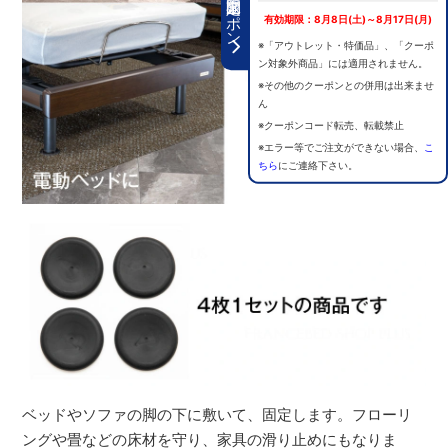
期間限定クーポン
有効期限：8月8日(土)～8月17日(月)
※「アウトレット・特価品」、「クーポ
ン対象外商品」には適用されません。
※その他のクーポンとの併用は出来ませ
ん
※クーポンコード転売、転載禁止
※エラー等でご注文ができない場合、
こ
ちら
にご連絡下さい。
ベッドやソファの脚の下に敷いて、固定します。フローリ
ングや畳などの床材を守り、家具の滑り止めにもなりま