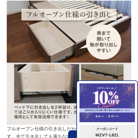
フルオープン仕様の引き出しだから、奥まで取り出せま
クーポンコード
MZV7-L8ZL
す。全て引き出しても落ちないから出し入れがスムーズで