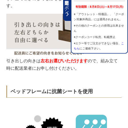
期間限定クーポン
す。
有効期限：8月8日(土)～8月17日(月)
※「アウトレット・特価品」、「クーポ
ン対象外商品」には適用されません。
※その他のクーポンとの併用は出来ませ
ん
※クーポンコード転売、転載禁止
※エラー等でご注文ができない場合、
こ
ちら
にご連絡下さい。
引き出しの向きは
左右お選びいただけます
ので、組み立て
時に配送業者にお申し付けください。
ベッドフレームに抗菌シートを使用