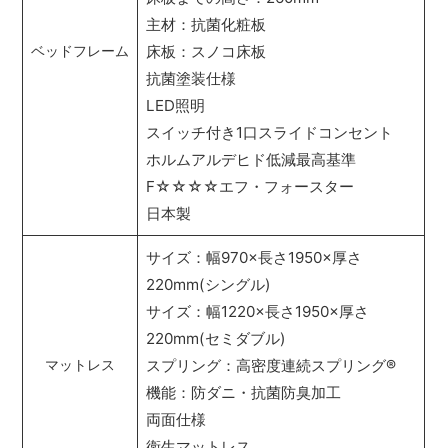
主材：抗菌化粧板
床板：スノコ床板
ベッドフレーム
抗菌塗装仕様
LED照明
スイッチ付き1口スライドコンセント
ホルムアルデヒド低減最高基準
F☆☆☆☆エフ・フォースター
日本製
サイズ：幅970×長さ1950×厚さ
220mm(シングル)
サイズ：幅1220×長さ1950×厚さ
220mm(セミダブル)
スプリング：高密度連続スプリング
®
マットレス
機能：防ダニ・抗菌防臭加工
両面仕様
衛生マットレス