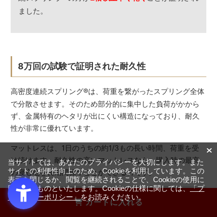
ました。
8万回の試験で証明された耐久性
高密度連続スプリング
®
は、荷重を繋がったスプリング全体
で分散させます。そのため部分的に集中した負荷がかから
ず、金属特有のヘタリが出にくい構造になっており、耐久
性が非常に優れています。
マットレスは、1日のうちの約1/3もの長い時間、荷重を受
け続けます。耐久性の高いマットレスなら、購入時の最高
当サイトでは、あなたのプライバシーを大切にします。また
サイトの利便性向上のため、Cookieを利用しています。この
の寝心地を長期間保つことができるのです。
表示を閉じるか、閲覧を継続されることで、Cookieの使用に
同意するものといたします。Cookieの仕様に関しては、
「プ
ライバシーポリシー」
をお読みください。
実験
カートに入れる