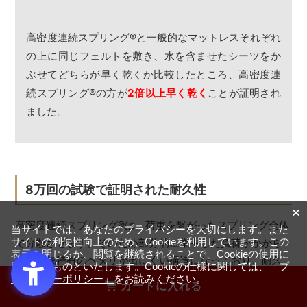
高密度連続スプリング
®
と一般的なマットレスそれぞれ
の上に同じフェルトを敷き、水を含ませたシーツをか
ぶせてどちらが早く乾くか比較したところ、高密度連
続スプリング
®
の方が
2倍以上早く乾く
ことが証明され
ました。
8万回の試験で証明された耐久性
高密度連続スプリング
®
は、荷重を繋がったスプリング全体
当サイトでは、あなたのプライバシーを大切にします。また
サイトの利便性向上のため、Cookieを利用しています。この
で分散させます。そのため部分的に集中した負荷がかから
表示を閉じるか、閲覧を継続されることで、Cookieの使用に
ず、金属特有のヘタリが出にくい構造になっており、耐久
同意するものといたします。Cookieの仕様に関しては、
「プ
性が非常に優れています。
ライバシーポリシー」
をお読みください。
カートに入れる
マットレスは、1日のうちの約1/3もの長い時間、荷重を受