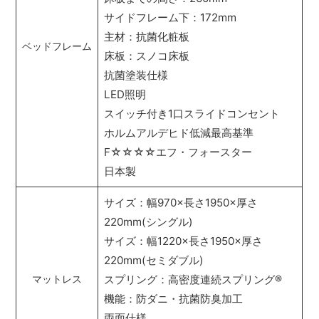
サイドフレーム下：172mm
主材：抗菌化粧板
ベッドフレーム
床板：スノコ床板
抗菌塗装仕様
LED照明
スイッチ付き1口スライドコンセント
ホルムアルデヒド低減最高基準
F☆☆☆☆エフ・フォースター
日本製
サイズ：幅970×長さ1950×厚さ
220mm(シングル)
サイズ：幅1220×長さ1950×厚さ
220mm(セミダブル)
スプリング：高密度連続スプリング
®
マットレス
機能：防ダニ・抗菌防臭加工
両面仕様