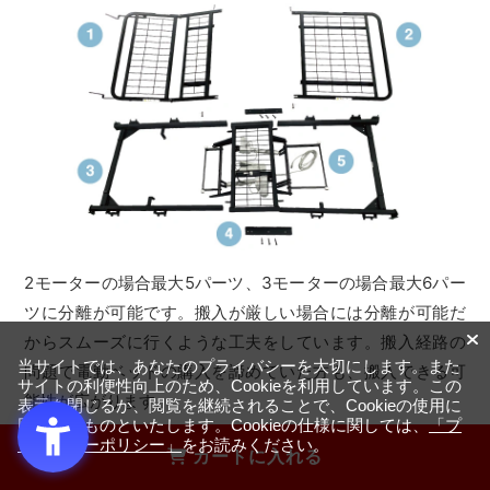
2モーターの場合最大5パーツ、3モーターの場合最大6パー
ツに分離が可能です。搬入が厳しい場合には分離が可能だ
からスムーズに行くような工夫をしています。搬入経路の
当サイトでは、あなたのプライバシーを大切にします。また
問題で電動ベッドの購入を諦めていた方も、搬入できる可
サイトの利便性向上のため、Cookieを利用しています。この
能性が広がります。
表示を閉じるか、閲覧を継続されることで、Cookieの使用に
同意するものといたします。Cookieの仕様に関しては、
「プ
ライバシーポリシー」
をお読みください。
カートに入れる