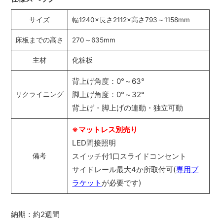
サイズ
幅1240×長さ2112×高さ793～1158mm
床板までの高さ
270～635mm
主材
化粧板
背上げ角度：0°～63°
脚上げ角度：0°～32°
リクライニング
背上げ・脚上げの連動・独立可動
※マットレス別売り
LED間接照明
スイッチ付1口スライドコンセント
備考
サイドレール最大4か所取付可(
専用ブ
ラケット
が必要です)
納期：約2週間