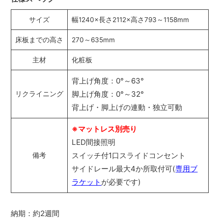
サイズ
幅1240×長さ2112×高さ793～1158mm
床板までの高さ
270～635mm
主材
化粧板
背上げ角度：0°～63°
脚上げ角度：0°～32°
リクライニング
背上げ・脚上げの連動・独立可動
※マットレス別売り
LED間接照明
スイッチ付1口スライドコンセント
備考
サイドレール最大4か所取付可(
専用ブ
ラケット
が必要です)
納期：約2週間