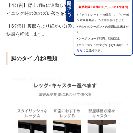
期間限定クーポン
【4分割】背上げ時に連動して脚上げを行うことで、リクラ
有効期限：8月8日(土)～8月17日(月)
イニング時の体のズレ落ちを防止します。
※「アウトレット・特価品」、「クーポ
ン対象外商品」には適用されません。
【6分割】腹部をより細かい分割にすることで圧迫による不
※その他のクーポンとの併用は出来ませ
ん
快感を軽減します。
※クーポンコード転売、転載禁止
※エラー等でご注文ができない場合、
こ
ちら
にご連絡下さい。
脚のタイプは3種類