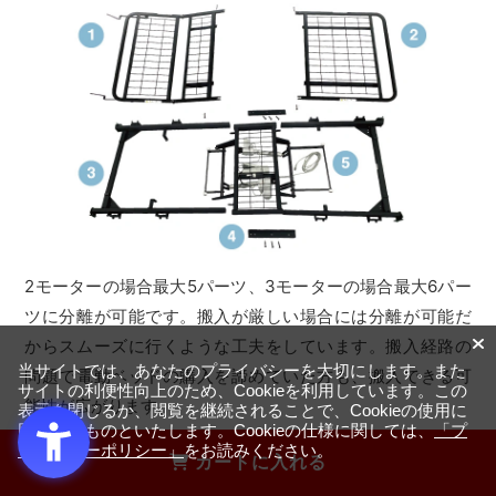
2モーターの場合最大5パーツ、3モーターの場合最大6パー
ツに分離が可能です。搬入が厳しい場合には分離が可能だ
からスムーズに行くような工夫をしています。搬入経路の
当サイトでは、あなたのプライバシーを大切にします。また
問題で電動ベッドの購入を諦めていた方も、搬入できる可
サイトの利便性向上のため、Cookieを利用しています。この
能性が広がります。
表示を閉じるか、閲覧を継続されることで、Cookieの使用に
同意するものといたします。Cookieの仕様に関しては、
「プ
ライバシーポリシー」
をお読みください。
カートに入れる