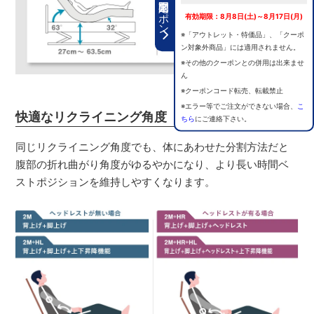
期間限定クーポン
有効期限：8月8日(土)～8月17日(月)
※「アウトレット・特価品」、「クーポ
ン対象外商品」には適用されません。
※その他のクーポンとの併用は出来ませ
ん
※クーポンコード転売、転載禁止
※エラー等でご注文ができない場合、
こ
快適なリクライニング角度
ちら
にご連絡下さい。
同じリクライニング角度でも、体にあわせた分割方法だと
腹部の折れ曲がり角度がゆるやかになり、より長い時間ベ
ストポジションを維持しやすくなります。