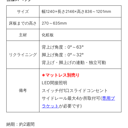
サイズ
幅1240×長さ2146×高さ836～1201mm
床板までの高さ
270～635mm
主材
化粧板
背上げ角度：0°～63°
脚上げ角度：0°～32°
リクライニング
背上げ・脚上げの連動・独立可動
※マットレス別売り
LED間接照明
スイッチ付1口スライドコンセント
備考
サイドレール最大4か所取付可(
専用ブ
ラケット
が必要です)
納期：約2週間