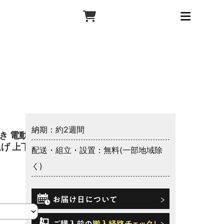
納期：約2週間
き 電動ベ
上げ 上下
配送・組立・設置：無料(一部地域除
く)