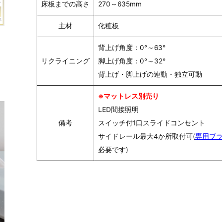
床板までの高さ
270～635mm
主材
化粧板
背上げ角度：0°～63°
リクライニング
脚上げ角度：0°～32°
背上げ・脚上げの連動・独立可動
※マットレス別売り
LED間接照明
備考
スイッチ付1口スライドコンセント
サイドレール最大4か所取付可(
専用ブ
必要です)