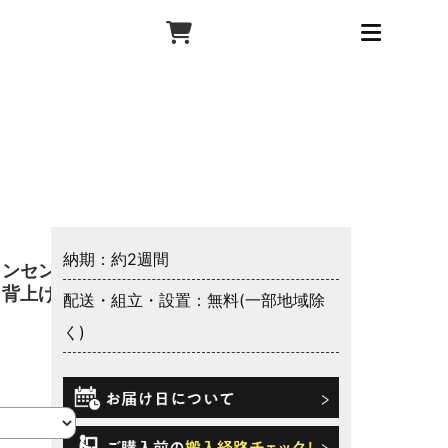
納期：約2週間
コンセント
 背上げ
配送・組立・設置：無料(一部地域除
く)