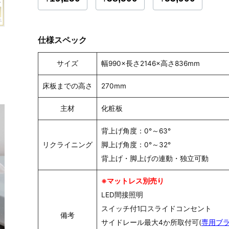
仕様スペック
サイズ
幅990×長さ2146×高さ836mm
床板までの高さ
270mm
主材
化粧板
背上げ角度：0°～63°
リクライニング
脚上げ角度：0°～32°
背上げ・脚上げの連動・独立可動
※マットレス別売り
LED間接照明
スイッチ付1口スライドコンセント
備考
サイドレール最大4か所取付可(
専用ブ