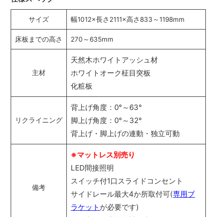
サイズ
幅1012×長さ2111×高さ833～1198mm
床板までの高さ
270～635mm
天然木ホワイトアッシュ材
ホワイトオーク柾目突板
主材
化粧板
背上げ角度：0°～63°
脚上げ角度：0°～32°
リクライニング
背上げ・脚上げの連動・独立可動
※マットレス別売り
LED間接照明
スイッチ付1口スライドコンセント
備考
サイドレール最大4か所取付可(
専用ブ
ラケット
が必要です)