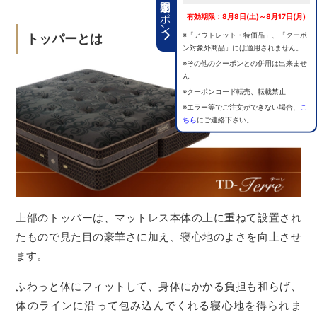
期間限定クーポン
有効期限：8月8日(土)～8月17日(月)
※「アウトレット・特価品」、「クーポ
トッパーとは
ン対象外商品」には適用されません。
※その他のクーポンとの併用は出来ませ
ん
※クーポンコード転売、転載禁止
※エラー等でご注文ができない場合、
こ
ちら
にご連絡下さい。
上部のトッパーは、マットレス本体の上に重ねて設置され
たもので見た目の豪華さに加え、寝心地のよさを向上させ
ます。
ふわっと体にフィットして、身体にかかる負担も和らげ、
体のラインに沿って包み込んでくれる寝心地を得られま