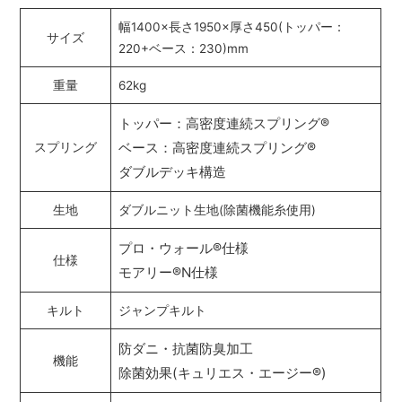
幅1400×長さ1950×厚さ450(トッパー：
サイズ
220+ベース：230)mm
重量
62kg
トッパー：高密度連続スプリング
®
ベース：高密度連続スプリング
®
スプリング
ダブルデッキ構造
生地
ダブルニット生地(除菌機能糸使用)
プロ・ウォール
®
仕様
仕様
モアリー
®
N仕様
キルト
ジャンプキルト
防ダニ・抗菌防臭加工
機能
除菌効果(キュリエス・エージー
®
)