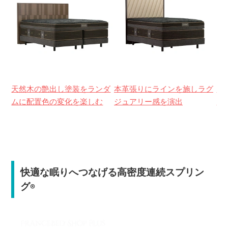
天然木の艶出し塗装をランダ
本革張りにラインを施しラグ
天
ムに配置色の変化を楽しむ
ジュアリー感を演出
み
快適な眠りへつなげる高密度連続スプリン
グ
®