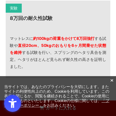
実験
8万回の耐久性試験
マットレスに
約100kgの荷重をかけて8万回強打
する試
験や
直径20cm、50kgのおもりを6ヶ月間乗せた状態
を維持
する試験を行い、スプリングのヘタリ具合を測
定。ヘタリがほとんど見られず耐久性の高さを証明し
ました。
当サイトでは、あなたのプライバシーを大切にします。また
サイトの利便性向上のため、Cookieを利用しています。この
表示を閉じるか、閲覧を継続されることで、Cookieの使用に
同意するものといたします。Cookieの仕様に関しては、
「プ
端まで広々と使えてまるでワンサイズ上の
ライバシーポリシー」
をお読みください。
カートに入れる
快適な寝心地「プロ・ウォール
」
®