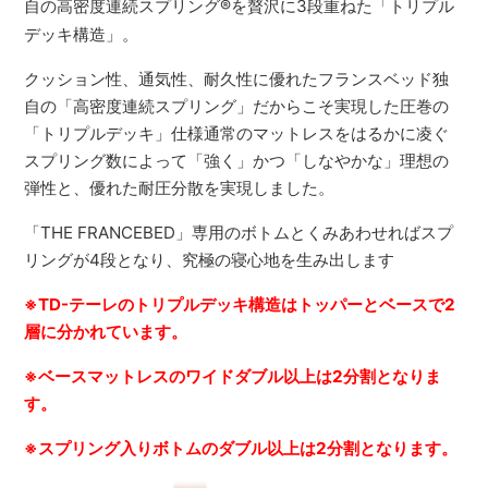
自の高密度連続スプリング
®
を贅沢に3段重ねた「トリプル
デッキ構造」。
クッション性、通気性、耐久性に優れたフランスベッド独
自の「高密度連続スプリング」だからこそ実現した圧巻の
「トリプルデッキ」仕様通常のマットレスをはるかに凌ぐ
スプリング数によって「強く」かつ「しなやかな」理想の
弾性と、優れた耐圧分散を実現しました。
「THE FRANCEBED」専用のボトムとくみあわせればスプ
リングが4段となり、究極の寝心地を生み出します
※TD-テーレのトリプルデッキ構造はトッパーとベースで2
層に分かれています。
※ベースマットレスのワイドダブル以上は2分割となりま
す。
※スプリング入りボトムのダブル以上は2分割となります。