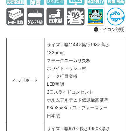
アイコン説明
サイズ：幅1144×奥行198×高さ
1325mm
スモークユーカリ突板
ホワイトアッシュ材
チーク柾目突板
ヘッドボード
LED照明
2口スライドコンセント
ホルムアルデヒド低減最高基準
F☆☆☆☆エフ・フォースター
日本製
サイズ：幅970×長さ1950×厚さ