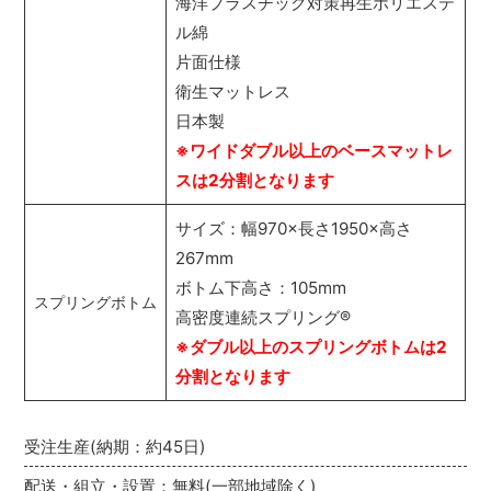
海洋プラスチック対策再生ポリエステ
ル綿
片面仕様
衛生マットレス
日本製
※ワイドダブル以上のベースマットレ
スは2分割となります
サイズ：幅970×長さ1950×高さ
267mm
ボトム下高さ：105mm
スプリングボトム
高密度連続スプリング
®
※ダブル以上のスプリングボトムは2
分割となります
受注生産(納期：約45日)
配送・組立・設置：無料(一部地域除く)