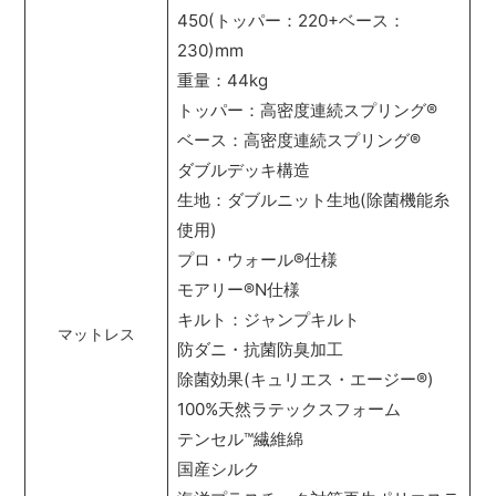
450(トッパー：220+ベース：
230)mm
重量：44kg
トッパー：高密度連続スプリング
®
ベース：高密度連続スプリング
®
ダブルデッキ構造
生地：ダブルニット生地(除菌機能糸
使用)
プロ・ウォール
®
仕様
モアリー
®
N仕様
キルト：ジャンプキルト
マットレス
防ダニ・抗菌防臭加工
除菌効果(キュリエス・エージー
®
)
100%天然ラテックスフォーム
テンセル
™
繊維綿
国産シルク