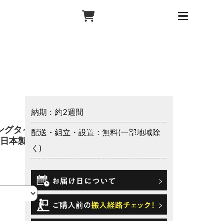
納期：約2週間
ロングタイ
配送・組立・設置：無料(一部地域除
 日本製
く)