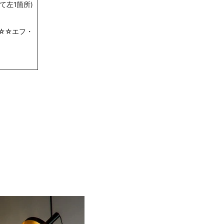
て左1箇所)
☆☆エフ・