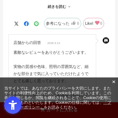
質感や色味含め高級感があり求めていたものにマッチし
続きを読む
ておりました。
＜照明と木目ルーバーについて＞
照明もまぶしくなく、画像だとわかりづらいですが縦に
参考になった
0
Like!
0
入ったルーバーがとても上品です。
＜色味について＞
店舗からの回答
私が購入したのはオーク色ですが、白に近くなく黄色み
2026.3.13
もつよくない明るい色です。
素敵なレビューをありがとうございます。
色味については好みもあるかと思いますので一度展示品
を確かめてみるのをおすすめいたします。
実物の質感や色味、照明の雰囲気など、細
＜使用感について＞
かな部分まで気に入っていただけたようで
問題なく使用しております。
とても嬉しく思っております。
＜総合＞
当サイトでは、あなたのプライバシーを大切にします。また
サイトの利便性向上のため、Cookieを利用しています。この
とても満足しております。価格と質のバランスが取れて
スタッフ一同、またのご利用をお待ちして
表示を閉じるか、閲覧を継続されることで、Cookieの使用に
いると思います。
おります。
同意するものといたします。Cookieの仕様に関しては、
「プ
ライバシーポリシー」
をお読みください。
カートに入れる