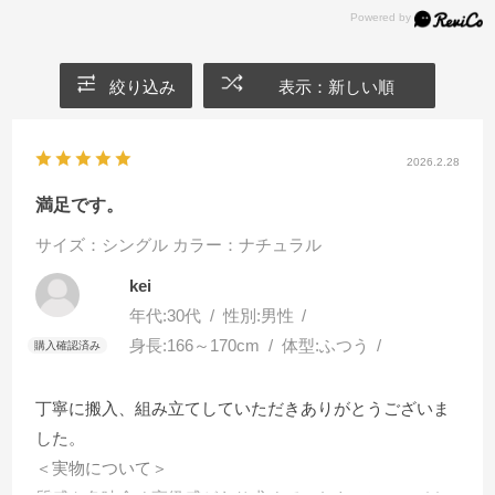
絞り込み
表示：新しい順
2026.2.28
満足です。
サイズ：シングル
カラー：ナチュラル
kei
年代:
30代
性別:
男性
身長:
166～170cm
体型:
ふつう
丁寧に搬入、組み立てしていただきありがとうございま
した。
＜実物について＞