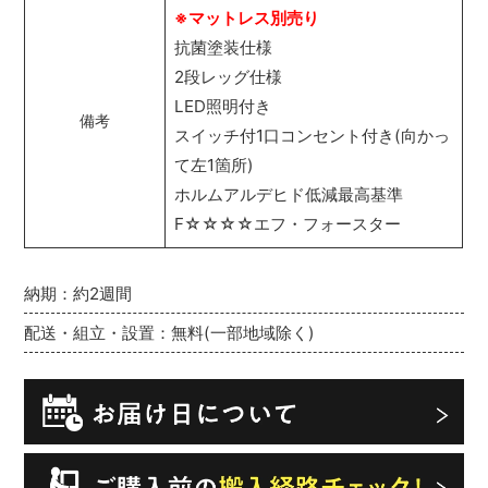
※マットレス別売り
抗菌塗装仕様
2段レッグ仕様
LED照明付き
備考
スイッチ付1口コンセント付き(向かっ
て左1箇所)
ホルムアルデヒド低減最高基準
F☆☆☆☆エフ・フォースター
納期：約2週間
配送・組立・設置：無料(一部地域除く)